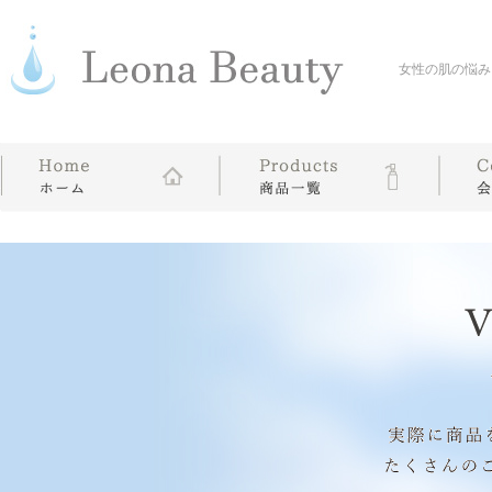
女性の肌の悩み