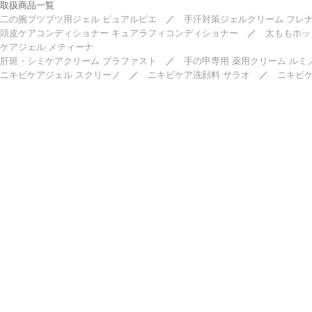
取扱商品一覧
二の腕ブツブツ用ジェル ピュアルピエ
／
手汗対策ジェルクリーム フレ
頭皮ケアコンディショナー キュアラフィコンディショナー
／
太ももホッ
ケアジェル メティーナ
肝斑・シミケアクリーム プラファスト
／
手の甲専用 薬用クリーム ルミ
ニキビケアジェル スクリーノ
／
ニキビケア洗顔料 サラオ
／
ニキビケ