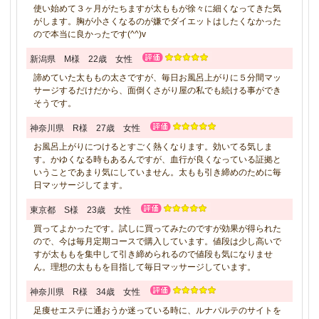
使い始めて３ヶ月がたちますが太ももが徐々に細くなってきた気
がします。胸が小さくなるのが嫌でダイエットはしたくなかった
ので本当に良かったです(^^)v
新潟県 M様 22歳 女性
諦めていた太ももの太さですが、毎日お風呂上がりに５分間マッ
サージするだけだから、面倒くさがり屋の私でも続ける事ができ
そうです。
神奈川県 R様 27歳 女性
お風呂上がりにつけるとすごく熱くなります。効いてる気しま
す。かゆくなる時もあるんですが、血行が良くなっている証拠と
いうことであまり気にしていません。太もも引き締めのために毎
日マッサージしてます。
東京都 S様 23歳 女性
買ってよかったです。試しに買ってみたのですが効果が得られた
ので、今は毎月定期コースで購入しています。値段は少し高いで
すが太ももを集中して引き締められるので値段も気になりませ
ん。理想の太ももを目指して毎日マッサージしています。
神奈川県 R様 34歳 女性
足痩せエステに通おうか迷っている時に、ルナパルテのサイトを