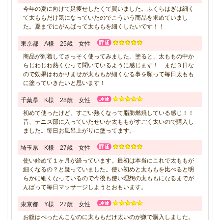
今年の夏に向けて足痩せしたくて買いました。ふくらはぎは細く
て太ももだけ気になっていたのでこういう商品を求めていまし
た。夏までにがんばって太ももを細くしたいです！！
東京都 A様 25歳 女性
商品が到着してさっそく使ってみました。塗ると、太ももの中か
らじわじわ熱くなって聞いているように感じます！ まだ３日な
ので効果はわかりませが太ももが細くなる事を願って毎日太もも
に塗っていきたいと思います！
千葉県 K様 28歳 女性
初めて使ったけど、すごい熱くなって脂肪燃焼している感じ！！
昔、テニス部に入っていたせいか太ももがすごく太いので購入し
ました。毎日お風呂上がりに塗ってます。
埼玉県 K様 27歳 女性
使い始めて１ヶ月が経っています。最初は本当にこれで太ももが
細くなるの？と疑っていました。使い初めと太ももを比べると明
らかに細くなっているので今後も使い理想の太ももになるまでが
んばって毎日マッサージしようとおもいます。
東京都 Y様 27歳 女性
お腹はぺったんこなのに太ももだけ太いのが嫌で購入しました。