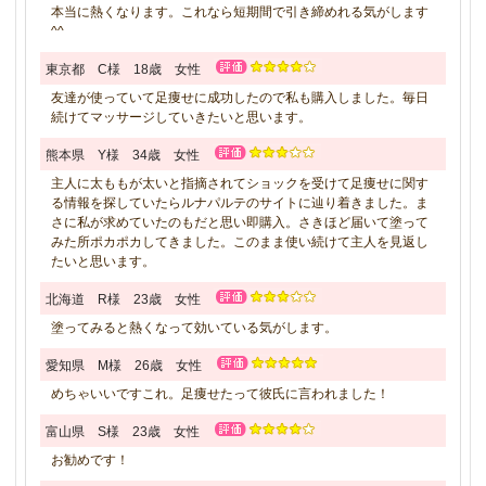
本当に熱くなります。これなら短期間で引き締めれる気がします
^^
東京都 C様 18歳 女性
友達が使っていて足痩せに成功したので私も購入しました。毎日
続けてマッサージしていきたいと思います。
熊本県 Y様 34歳 女性
主人に太ももが太いと指摘されてショックを受けて足痩せに関す
る情報を探していたらルナパルテのサイトに辿り着きました。ま
さに私が求めていたのもだと思い即購入。さきほど届いて塗って
みた所ポカポカしてきました。このまま使い続けて主人を見返し
たいと思います。
北海道 R様 23歳 女性
塗ってみると熱くなって効いている気がします。
愛知県 M様 26歳 女性
めちゃいいですこれ。足痩せたって彼氏に言われました！
富山県 S様 23歳 女性
お勧めです！