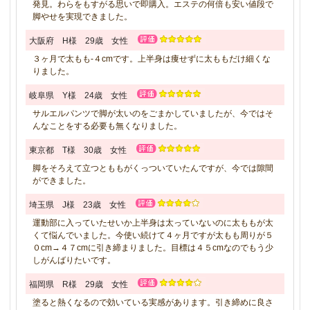
発見。わらをもすがる思いで即購入。エステの何倍も安い値段で
脚やせを実現できました。
大阪府 H様 29歳 女性
３ヶ月で太もも-４cmです。上半身は痩せずに太ももだけ細くな
りました。
岐阜県 Y様 24歳 女性
サルエルパンツで脚が太いのをごまかしていましたが、今ではそ
んなことをする必要も無くなりました。
東京都 T様 30歳 女性
脚をそろえて立つとももがくっついていたんですが、今では隙間
ができました。
埼玉県 J様 23歳 女性
運動部に入っていたせいか上半身は太っていないのに太ももが太
くて悩んでいました。今使い続けて４ヶ月ですが太もも周りが５
０cm→４７cmに引き締まりました。目標は４５cmなのでもう少
しがんばりたいです。
福岡県 R様 29歳 女性
塗ると熱くなるので効いている実感があります。引き締めに良さ