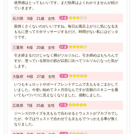
使用感はとってもいいです。まだ効果はよくわかりませんが続け
ていきます。
石川県 S様 21歳 女性
面倒くさくないのがいいですね。毎日お風呂上がりに気になる太
ももに塗って５分マッサージするだけ。時間がない私にはピッタ
リです。
三重県 K様 20歳 女性
引き締まるだけじゃなく脚がツルツルに。引き締めはもちろんで
すが、塗っている部分の肌が以前に比べてツルツルになった気が
します。
大阪府 H様 27歳 女性
いつもキュロットやボーイフレンドデニムで太ももをごまかして
いました。今使い始めて３ヶ月目なんですが念願のスキニーを履
いてもパツパツに見えなくなりました。感動しました。
広島県 T様 25歳 女性
ジーンズのサイズを太ももで合わせるとウェストがブカブカでし
たが、今ではウェストで合わせても太ももでつっかえる事が無く
なりました。