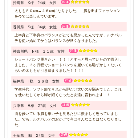
沖縄県 K様 24歳 女性
太もも５０cm→４６cmになりました。 脚を出すファッション
を今では楽しんでいます。
香川県 S様 34歳 女性
上半身と下半身のバランスがとても悪かったんですが、ルナパル
テを使い始めてからはバランスが良くなりました。
神奈川県 Ｎ様 ２１歳 女性
ショートパンツ履きたい！！！！とずっと思っていたので購入し
ました。３ヶ月程でショートパンツを履いても恥ずかしくないく
らいの太ももが引き締まりました！！！！
福井県 T様 ２６歳 女性
学生時代、ソフト部でそれから脚だけ太いのが悩みでした。これ
を使いだしてから脚が細くなったと友達に言われます！！
兵庫県 R様 27歳 女性
街を歩いている脚を細い子を見るたびに羨ましく思っていまし
た。でも、ルナパルテのおかげで今はそんなことはなくなりまし
た。
千葉県 I様 27歳 女性