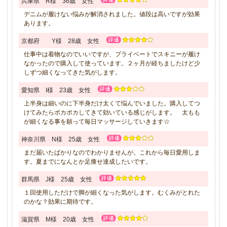
兵庫県 R様 36歳 女性
デニムが履けない悩みが解消されました。値段は高いですが効果
あります。
京都府 Y様 28歳 女性
仕事中は着物なのでいいですが、プライベートでスキニーが履け
なかったので購入して使っています。２ヶ月が経ちましたけど少
しずつ細くなってきた気がします。
愛知県 I様 23歳 女性
上半身は細いのに下半身だけ太くて悩んでいました。購入してつ
けてみたらポカポカしてきて効いている感じがします。 太もも
が細くなる事を願って毎日マッサージしていきます☆
神奈川県 N様 25歳 女性
まだ届いたばかりなのでわかりませんが。これから毎日愛用しま
す。夏までになんとか足痩せ達成したいです。
群馬県 J様 25歳 女性
１回使用しただけで脚が細くなった気がします。むくみがとれた
のかな？効果に期待です。
滋賀県 M様 20歳 女性