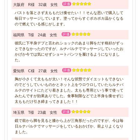
大阪府 R様 32歳 女性
バストを落とさず太ももだけ痩せたい！！そんな思いで購入して
毎日マッサージしています。塗ってからすぐポカポカ温かくなる
ので燃えている感じがします。
福岡県 T様 24歳 女性
彼氏に下半身デブと言われショックのあまり脚をだす格好がずっ
とできなかったのですが、ルナパルテでマッサージしていったお
かげか今では気にせずショートパンツを履けるようになりまし
た。
愛知県 C様 27歳 女性
胸が小さくて太ももが太い！そんな状態でダイエットもできない
のでどうしていいものかとネット上をウロウロしていたらルナパ
ルテのサイトにたどり着きました。太もも専用という事で使って
みたんですが効果ありでした。食事制限などで上半身を痩せずに
太ももだけ引き締まってきました！！
埼玉県 T様 23歳 女性
鏡で前から脚を見ると膝から上が三角形だったのですが、今は毎
日ルナパルテでマッサージをしているおかげか、前よりよくなり
ました。