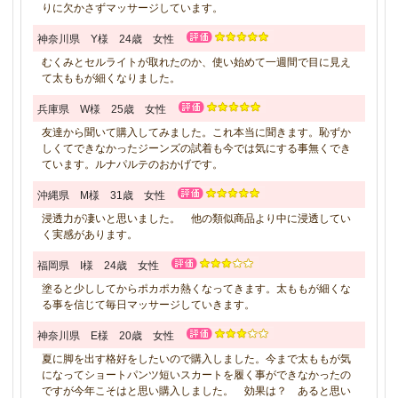
りに欠かさずマッサージしています。
神奈川県 Y様 24歳 女性
むくみとセルライトが取れたのか、使い始めて一週間で目に見え
て太ももが細くなりました。
兵庫県 W様 25歳 女性
友達から聞いて購入してみました。これ本当に聞きます。恥ずか
しくてできなかったジーンズの試着も今では気にする事無くでき
ています。ルナパルテのおかげです。
沖縄県 M様 31歳 女性
浸透力が凄いと思いました。 他の類似商品より中に浸透してい
く実感があります。
福岡県 I様 24歳 女性
塗ると少ししてからポカポカ熱くなってきます。太ももが細くな
る事を信じて毎日マッサージしていきます。
神奈川県 E様 20歳 女性
夏に脚を出す格好をしたいので購入しました。今まで太ももが気
になってショートパンツ短いスカートを履く事ができなかったの
ですが今年こそはと思い購入しました。 効果は？ あると思い