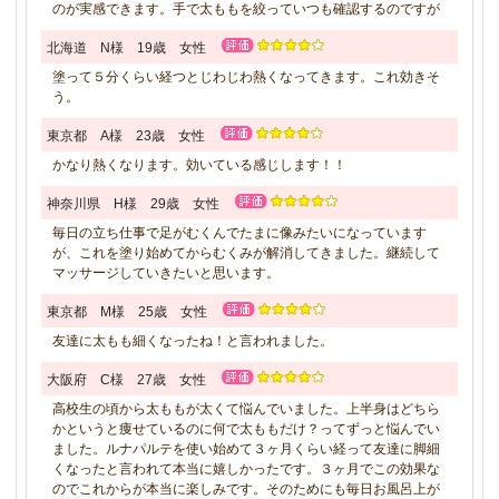
のが実感できます。手で太ももを絞っていつも確認するのですが
北海道 N様 19歳 女性
塗って５分くらい経つとじわじわ熱くなってきます。これ効きそ
う。
東京都 A様 23歳 女性
かなり熱くなります。効いている感じします！！
神奈川県 H様 29歳 女性
毎日の立ち仕事で足がむくんでたまに像みたいになっています
が、これを塗り始めてからむくみが解消してきました。継続して
マッサージしていきたいと思います。
東京都 M様 25歳 女性
友達に太もも細くなったね！と言われました。
大阪府 C様 27歳 女性
高校生の頃から太ももが太くて悩んでいました。上半身はどちら
かというと痩せているのに何で太ももだけ？ってずっと悩んでい
ました。ルナパルテを使い始めて３ヶ月くらい経って友達に脚細
くなったと言われて本当に嬉しかったです。３ヶ月でこの効果な
のでこれからが本当に楽しみです。そのためにも毎日お風呂上が