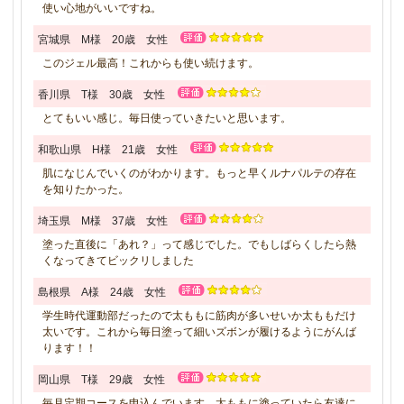
使い心地がいいですね。
宮城県 M様 20歳 女性
このジェル最高！これからも使い続けます。
香川県 T様 30歳 女性
とてもいい感じ。毎日使っていきたいと思います。
和歌山県 H様 21歳 女性
肌になじんでいくのがわかります。もっと早くルナパルテの存在
を知りたかった。
埼玉県 M様 37歳 女性
塗った直後に「あれ？」って感じでした。でもしばらくしたら熱
くなってきてビックリしました
島根県 A様 24歳 女性
学生時代運動部だったので太ももに筋肉が多いせいか太ももだけ
太いです。これから毎日塗って細いズボンが履けるようにがんば
ります！！
岡山県 T様 29歳 女性
毎月定期コースを申込んでいます。太ももに塗っていたら友達に