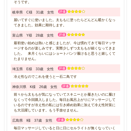
そうです。
岐阜県 C様 31歳 女性
届いてすぐに使いました。太ももに塗ったらどんどん暖かくなっ
てきました。効果に期待します。
富山県 Y様 28歳 女性
最初使い始めは熱いと感じましたが、今は慣れてきて毎日マッサ
ージするのが楽しみです。実際少しずつ太ももが細くなってきま
した。 来月くらいにはショートパンツ履けると思うと嬉しくて
たまりません。
埼玉県 E様 33歳 女性
冷え性なのでこれを使うと一石二鳥です
神奈川県 K様 26歳 女性
前々から太ももが気になっていてスキニーとか履きたいのに履け
なくって今回購入しました。毎日お風呂上がりにマッサージして
いるのですが冷え性の私には引き締め効果に加えて冷え性対策に
も大活躍しています。もう手放せません。
広島県 I様 37歳 女性
毎日マッサージしていると日に日にセルライトが無くなっていく