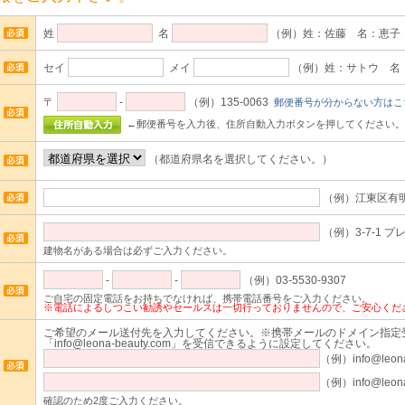
姓
名
（例）姓：佐藤 名：恵子
セイ
メイ
（例）姓：サトウ 名
〒
-
（例）135-0063
郵便番号が分からない方はこ
←郵便番号を入力後、住所自動入力ボタンを押してください。
（都道府県名を選択してください。）
（例）江東区有
（例）3-7-1 プ
建物名がある場合は必ずご入力ください。
-
-
（例）03-5530-9307
ご自宅の固定電話をお持ちでなければ、携帯電話番号をご入力ください。
※電話によるしつこい勧誘やセールスは一切行っておりませんので、ご安心くだ
ご希望のメール送付先を入力してください。※携帯メールのドメイン指定
「info@leona-beauty.com」を受信できるように設定してください。
（例）info@leona
（例）info@leona
確認のため2度ご入力ください。