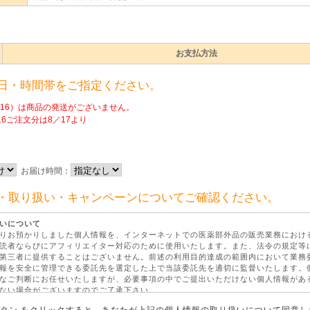
お支払方法
日・時間帯をご指定ください。
／16）は商品の発送がございません。
16ご注文分は8／17より
お届け時間：
・取り扱い・キャンペーンについてご確認ください。
いについて
りお預かりしました個人情報を、インターネットでの医薬部外品の販売業務におけ
読者ならびにアフィリエイター対応のために使用いたします。また、法令の規定等
第三者に提供することはございません。前述の利用目的達成の範囲内において業務
報を安全に管理できる委託先を選定した上で当該委託先を適切に監督いたします。
なご判断にお任せいたしますが、必要事項の中でご提出いただけない個人情報があ
ない場合がございますのでご了承下さい。