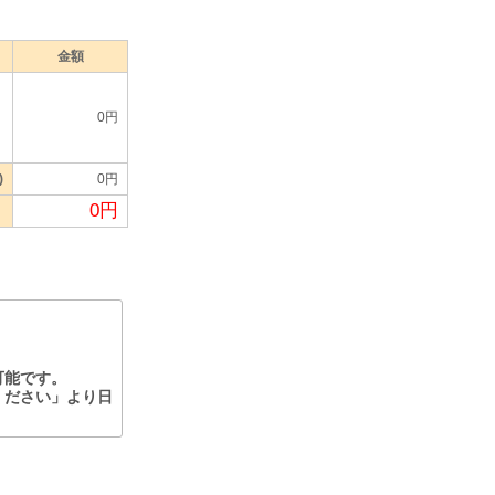
金額
0円
)
0円
0円
）
可能です。
ください」より日