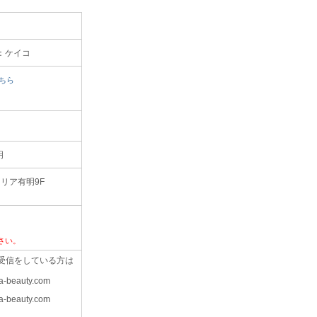
：ケイコ
ちら
明
レリア有明9F
さい。
受信をしている方は
-beauty.com
-beauty.com