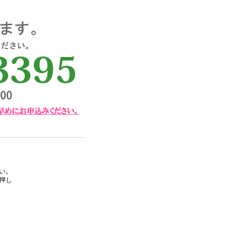
い。
押し